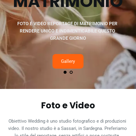
MATRIMONIO
FOTO E VIDEO REPORTAGE DI MATRIMONIO PER 
RENDERE UNICO E INDIMENTICABILE QUESTO 
GRANDE GIORNO
Gallery
Foto e Video
Obiettivo Wedding è uno studio fotografico e di produzioni 
video. Il nostro studio è a Sassari, in Sardegna. Preferiamo 
lo stile del reportage, senza artifici o pose costruite, 