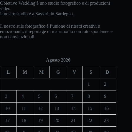
Obiettivo Wedding è uno studio fotografico e di produzioni
video.
Il nostro studio è a Sassari, in Sardegna.
Il nostro stile fotografico è l’unione di ritratti creativi e
emozionanti, il reportage di matrimonio con foto spontanee e
non convenzionali.
Agosto 2026
L
M
M
G
V
S
D
1
2
3
4
5
6
7
8
9
10
11
12
13
14
15
16
17
18
19
20
21
22
23