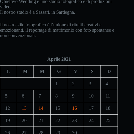
Obiettivo Wedding è uno studio fotografico e di produzioni
video.
Il nostro studio è a Sassari, in Sardegna.
Il nostro stile fotografico è l’unione di ritratti creativi e
emozionanti, il reportage di matrimonio con foto spontanee e
non convenzionali.
Aprile 2021
L
M
M
G
V
S
D
1
2
3
4
5
6
7
8
9
10
11
12
13
14
15
16
17
18
19
20
21
22
23
24
25
26
27
28
29
30