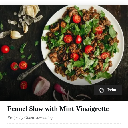
Print
Fennel Slaw with Mint Vinaigrette
Recipe by Obiettivowedding