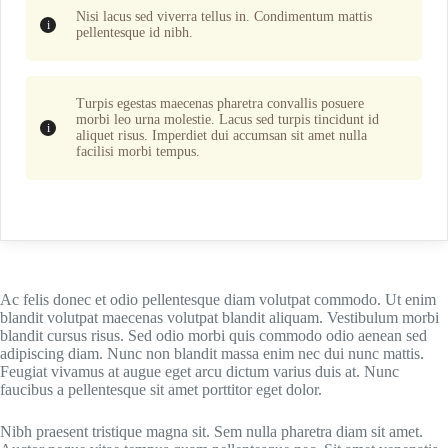
Nisi lacus sed viverra tellus in. Condimentum mattis
pellentesque id nibh.
Turpis egestas maecenas pharetra convallis posuere
morbi leo urna molestie. Lacus sed turpis tincidunt id
aliquet risus. Imperdiet dui accumsan sit amet nulla
facilisi morbi tempus.
Ac felis donec et odio pellentesque diam volutpat commodo. Ut enim
blandit volutpat maecenas volutpat blandit aliquam. Vestibulum morbi
blandit cursus risus. Sed odio morbi quis commodo odio aenean sed
adipiscing diam. Nunc non blandit massa enim nec dui nunc mattis.
Feugiat vivamus at augue eget arcu dictum varius duis at. Nunc
faucibus a pellentesque sit amet porttitor eget dolor.
Nibh praesent tristique magna sit. Sem nulla pharetra diam sit amet.