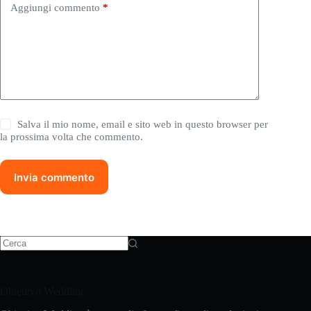
Aggiungi commento
*
Salva il mio nome, email e sito web in questo browser per
la prossima volta che commento.
Invia commento
Nessun
risultato
Obiettivo Wedding