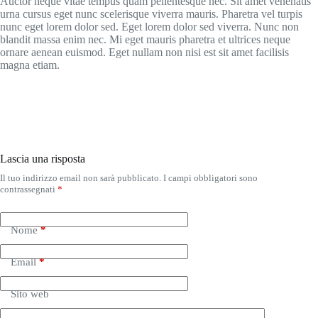
Auctor neque vitae tempus quam pellentesque nec. Sit amet venenatis
urna cursus eget nunc scelerisque viverra mauris. Pharetra vel turpis
nunc eget lorem dolor sed. Eget lorem dolor sed viverra. Nunc non
blandit massa enim nec. Mi eget mauris pharetra et ultrices neque
ornare aenean euismod. Eget nullam non nisi est sit amet facilisis
magna etiam.
Lascia una risposta
Il tuo indirizzo email non sarà pubblicato.
I campi obbligatori sono
contrassegnati
*
Nome
*
Email
*
Sito web